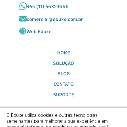
+55 (11) 56323666
comercial@eduxe.com.br
Web Eduxe
HOME
SOLUÇÃO
BLOG
CONTATO
SUPORTE
O Eduxe utiliza cookies e outras tecnologias
semelhantes para melhorar a sua experiência em
nossa plataforma. Ao continuar navegando, você